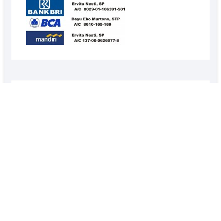
CONTACT PERSON
Mbak vita : 083152472205
Mas Bayu : 08175484356