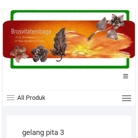
Skip
to
content
Topba
Menu
All Produk
gelang pita 3