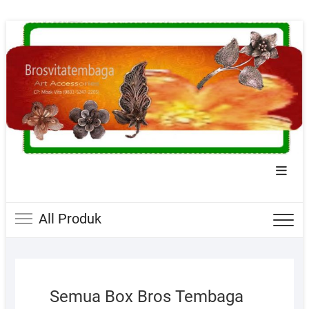
Skip
to
content
Topba
Menu
All Produk
Semua Box Bros Tembaga