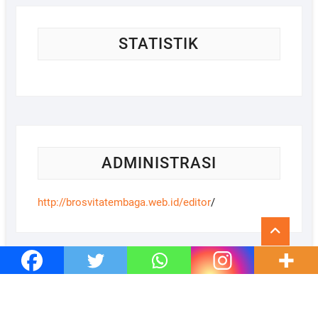
STATISTIK
ADMINISTRASI
http://brosvitatembaga.web.id/
editor
/
Go
to
top