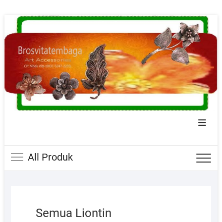
Skip
to
content
Topba
Menu
All Produk
Semua Liontin