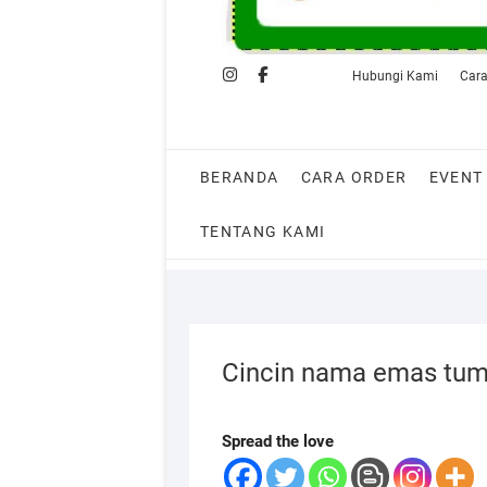
Instagram
Facebook
shopee
Whastapp
Hubungi Kami
Cara
BERANDA
CARA ORDER
EVENT
TENTANG KAMI
Cincin nama emas tu
Spread the love