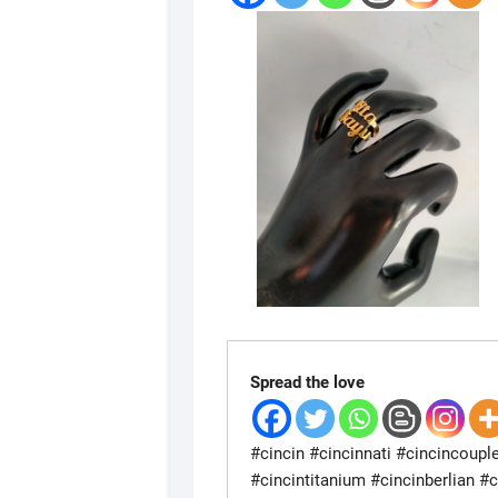
Spread the love
#cincin #cincinnati #cincincoupl
#cincintitanium #cincinberlian #