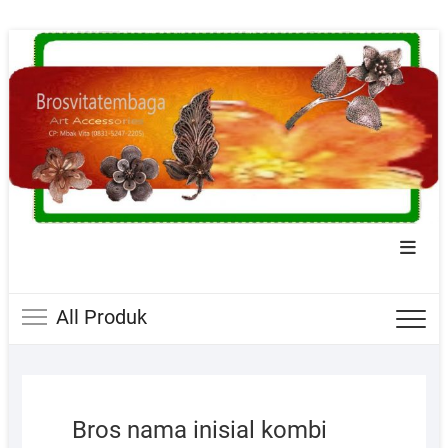
Skip
to
content
Topba
Menu
All Produk
Bros nama inisial kombi