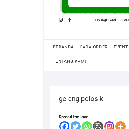
Instagram
Facebook
shopee
Whastapp
Hubungi Kami
Cara
BERANDA
CARA ORDER
EVENT
TENTANG KAMI
gelang polos k
Spread the love